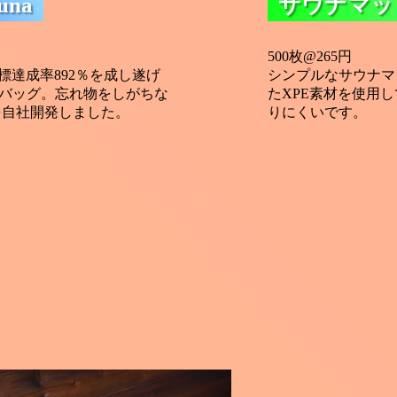
una
サウナマット
500枚@265円
目標達成率892％を成し遂げ
シンプルなサウナマ
ナバッグ。忘れ物をしがちな
たXPE素材を使用
を自社開発しました。
りにくいです。