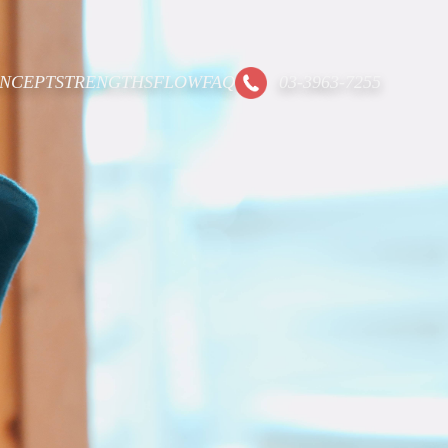
NCEPT
STRENGTHS
FLOW
FAQ
03-3963-7255