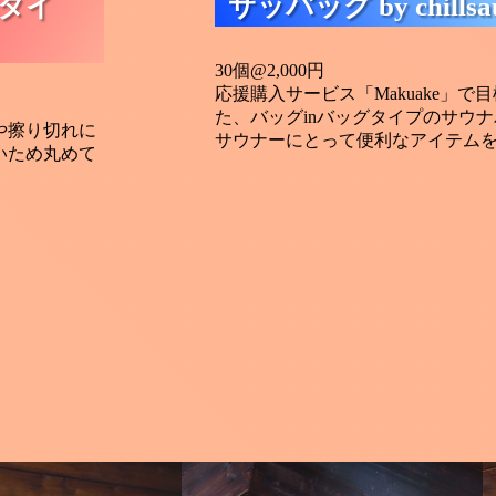
タイ
サッバッグ by chillsa
30個@2,000円
応援購入サービス「Makuake」で
た、バッグinバッグタイプのサウ
や擦り切れに
サウナーにとって便利なアイテム
いため丸めて